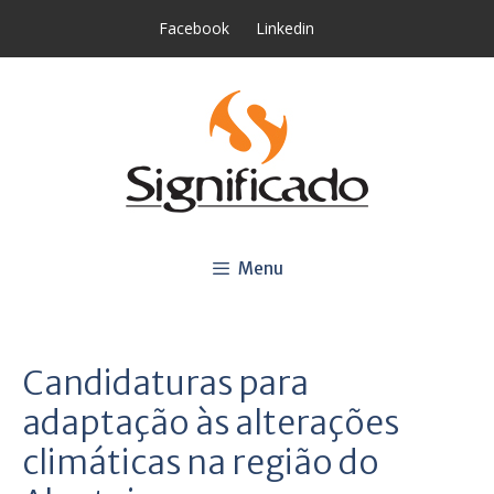
Saltar
Facebook
Linkedin
para
o
conteúdo
Menu
Candidaturas para
adaptação às alterações
climáticas na região do