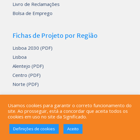
Livro de Reclamações
Bolsa de Emprego
Fichas de Projeto por Região
Lisboa 2030 (PDF)
Lisboa
Alentejo (PDF)
Centro (PDF)
Norte (PDF)
Usamos cookies para garantir o correto funcionamento do
site. Ao prosseguir, está a concordar que aceita todos os
Desenvolvido por
Devmedia
cookies em uso no site da Significado.
© 2000-2026
Significado - Consultoria, Formação e
Definições de cookies
Aceito
Informática, Lda