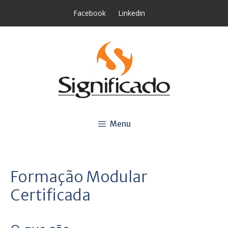
Saltar
Facebook
Linkedin
para
o
conteúdo
Menu
Formação Modular
Certificada