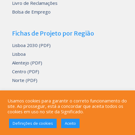
Livro de Reclamações
Bolsa de Emprego
Fichas de Projeto por Região
Lisboa 2030 (PDF)
Lisboa
Alentejo (PDF)
Centro (PDF)
Norte (PDF)
Usamos cookies para garantir o correto funcionamento do
site. Ao prosseguir, está a concordar que aceita todos os
Desenvolvido por
Devmedia
cookies em uso no site da Significado.
© 2000-2026
Significado - Consultoria, Formação e
Definições de cookies
Aceito
Informática, Lda