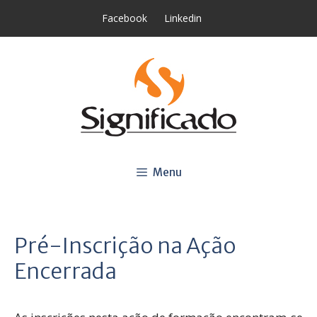
Saltar
Facebook
Linkedin
para
o
conteúdo
Menu
Pré-Inscrição na Ação
Encerrada