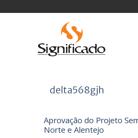
Saltar
para
o
conteúdo
delta568gjh
Aprovação do Projeto Sem
Norte e Alentejo