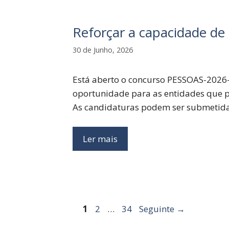
Reforçar a capacidade de
30 de Junho, 2026
Está aberto o concurso PESSOAS-2026-
oportunidade para as entidades que p
As candidaturas podem ser submetidas
Ler mais
Página
Página
Página
1
2
…
34
Seguinte
→