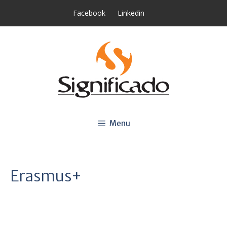
Saltar
Facebook
Linkedin
para
o
conteúdo
Menu
Erasmus+