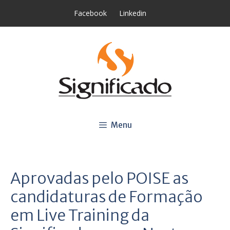
Saltar
Facebook
Linkedin
para
o
conteúdo
Menu
Aprovadas pelo POISE as
candidaturas de Formação
em Live Training da